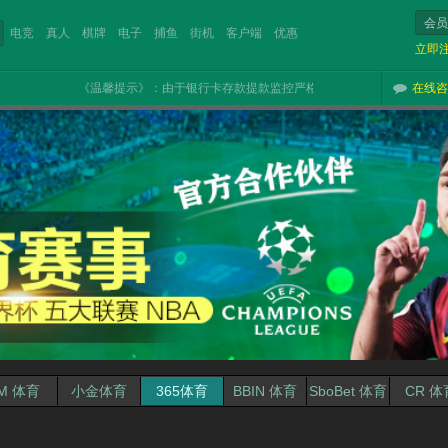
电竞
真人
棋牌
电子
捕鱼
街机
客户端
优惠
立即
《温馨提示》：由于银行卡存款提款监控严格，建议您游戏账户储备足够资金，避
在线咨
N
雷火
VR
CHOICE
BBIN
365
CR
PP
BBIN
DB
YoPlay
DB
三昇
WE
VG
小艾
IM 体育
小金体育
365体育
BBIN 体育
SboBet 体育
CR 体