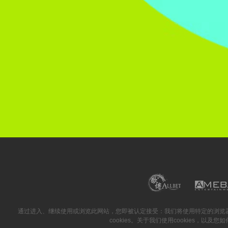
通过进入、继续使用或浏览此网站，您即被认定接受：我们将使用特定的浏览器coo
cookies。关于我们使用cookies，以及