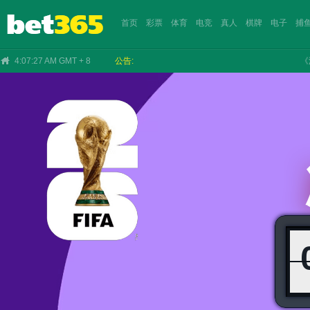
首页
彩票
体育
电竞
真人
棋牌
电子
捕
4:07:27 AM GMT + 8
公告:
《温
NEXTSPIN
EEAI
沙巴
KS
IM
双赢
IM
WAZDAN
CHOICE
ICG
乐游
IM
雷火
VR
CHOICE
BBIN
365
CR
PP